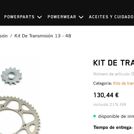
POWERPARTS
POWERWEAR
ACEITES Y CUIDAD
sión
Kit De Transmisión 13 - 48
KIT DE TR
Número de artículo:
Categoría:
Kits de tra
130,44 €
incluido 21% IVA
disponible de in
Tiempo de entrega