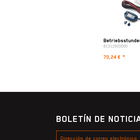
Betriebsstunde
81312920000
70,24 €
*
BOLETÍN DE NOTIC
DIRECCIÓN
DE