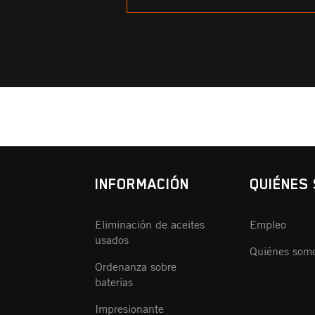
CORREO
ELECTRÓNICO
INFORMACIÓN
QUIÉNES
Eliminación de aceites
Empleo
usados
Quiénes som
Ordenanza sobre
baterías
Impresionante