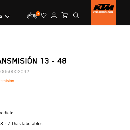
OS
ANSMISIÓN 13 - 48
00050002042
nsmisión
mediato
:
3 - 7 Días laborables