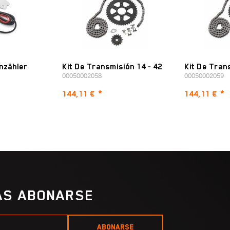
nzähler
Kit De Transmisión 14 - 42
Kit De Tran
00050002058
00050002059
144,11 €
*
144,11 €
*
IAS ABONARSE
ABONARSE