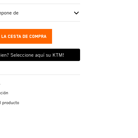
ompone de
A LA CESTA DE COMPRA
ien? Seleccione aquí su KTM!
s
ación
l producto