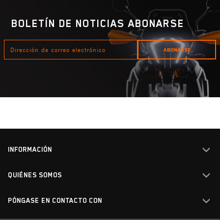
BOLETÍN DE NOTICIAS ABONARSE
DIRECCIÓN
ABONARSE
DE
CORREO
ELECTRÓNICO
INFORMACIÓN
QUIÉNES SOMOS
Eliminación de aceites
usados
PÓNGASE EN CONTACTO CON
Empleo
Ordenanza sobre baterías
Quiénes somos