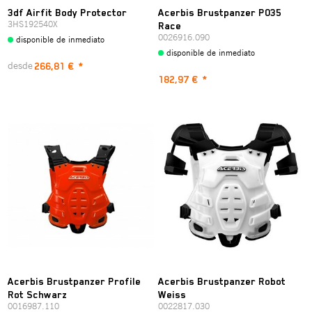
3df Airfit Body Protector
Acerbis Brustpanzer P035
3HS192540X
Race
0026916.090
disponible de inmediato
disponible de inmediato
desde
266,81 €
*
182,97 €
*
Acerbis Brustpanzer Profile
Acerbis Brustpanzer Robot
Rot Schwarz
Weiss
0016987.110
0022817.030