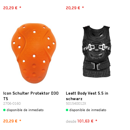
20,29 €
*
20,29 €
*
Icon Schulter Protektor D3O
Leatt Body Vest 5.5 in
T5
schwarz
2706-0160
501540012X
disponible de inmediato
disponible de inmediato
desde
20,29 €
*
101,63 €
*