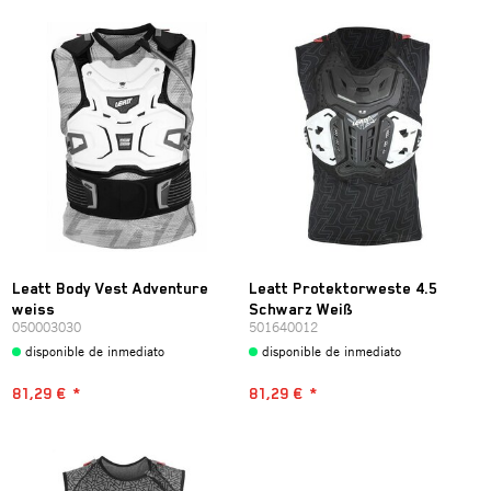
Leatt Body Vest Adventure
Leatt Protektorweste 4.5
weiss
Schwarz Weiß
050003030
501640012
disponible de inmediato
disponible de inmediato
81,29 €
*
81,29 €
*