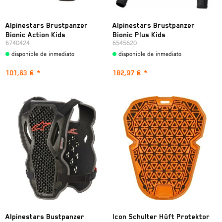
Alpinestars Brustpanzer
Alpinestars Brustpanzer
Bionic Action Kids
Bionic Plus Kids
6740424
6545620
disponible de inmediato
disponible de inmediato
101,63 €
*
182,97 €
*
Alpinestars Bustpanzer
Icon Schulter Hüft Protektor