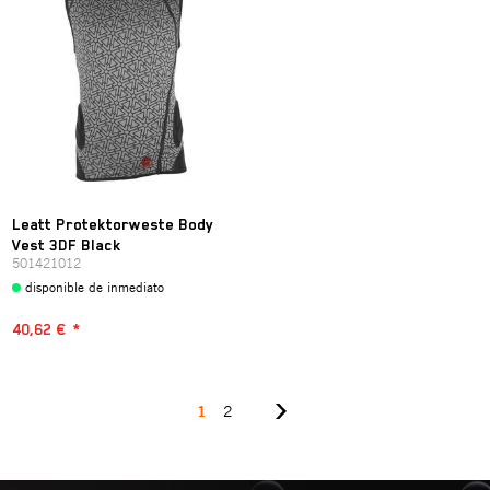
Leatt Protektorweste Body
Vest 3DF Black
501421012
disponible de inmediato
40,62 €
*
1
2