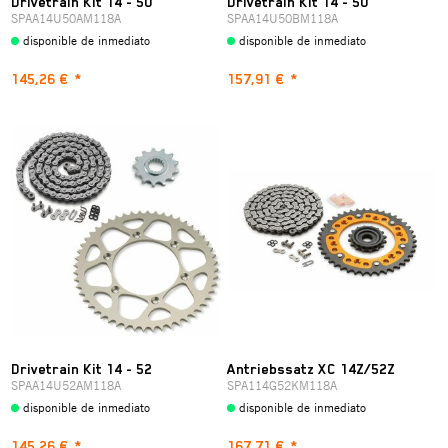
Drivetrain Kit 14 - 50
Drivetrain Kit 14 - 50
SPAA14U50AM118A
SPAA14U50BM118A
disponible de inmediato
disponible de inmediato
145,26 €
*
157,91 €
*
Drivetrain Kit 14 - 52
Antriebssatz XC 14Z/52Z
SPAA14U52AM118A
SPA114G52KM118A
disponible de inmediato
disponible de inmediato
145,26 €
*
167,71 €
*