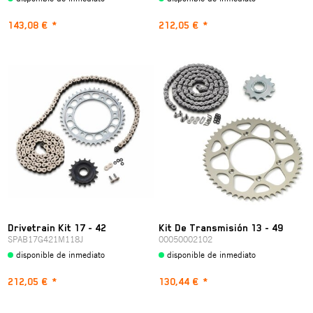
143,08 €
*
212,05 €
*
Drivetrain Kit 17 - 42
Kit De Transmisión 13 - 49
SPAB17G421M118J
00050002102
disponible de inmediato
disponible de inmediato
212,05 €
*
130,44 €
*