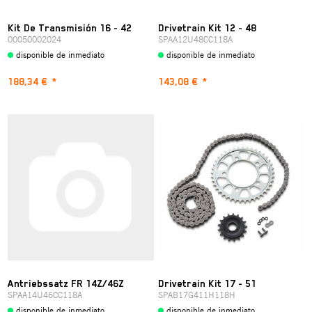
Kit De Transmisión 16 - 42
Drivetrain Kit 12 - 48
00050002024
SPAA12U48CC118A
disponible de inmediato
disponible de inmediato
188,34 €
*
143,08 €
*
Antriebssatz FR 14Z/46Z
Drivetrain Kit 17 - 51
SPAA14U46CC118A
SPAB17G411H118H
disponible de inmediato
disponible de inmediato