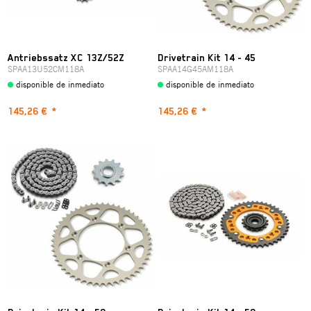
Antriebssatz XC 13Z/52Z
Drivetrain Kit 14 - 45
SPAA13U52CM118A
SPAA14G45AM118A
disponible de inmediato
disponible de inmediato
145,26 €
*
145,26 €
*