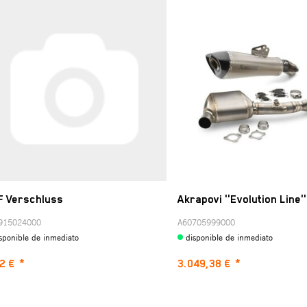
F Verschluss
Akrapovi ''Evolution Line''
915024000
A60705999000
sponible de inmediato
disponible de inmediato
2 €
*
3.049,38 €
*