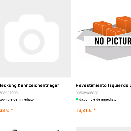
deckung Kennzeichenträger
Revestimiento Izquierdo 
708927000
90508908020
sponible de inmediato
disponible de inmediato
33 €
*
16,21 €
*