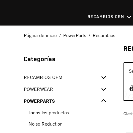
RECAMBIOS OEM
Página de inicio
PowerParts
Recambios
RE
Categorías
S
RECAMBIOS OEM
SPARE PARTS FINDER
POWERWEAR
OEM SPARE PARTS KITS
POWERPARTS
Todos los productos
Powersale
Todos los productos
Todos los productos
Clasi
Kupplungs- - Bremshebel
Ropa funcional
Noise Reduction