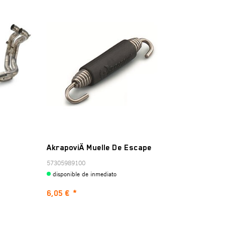
AkrapoviÄ Muelle De Escape
57305989100
disponible de inmediato
6,05 €
*