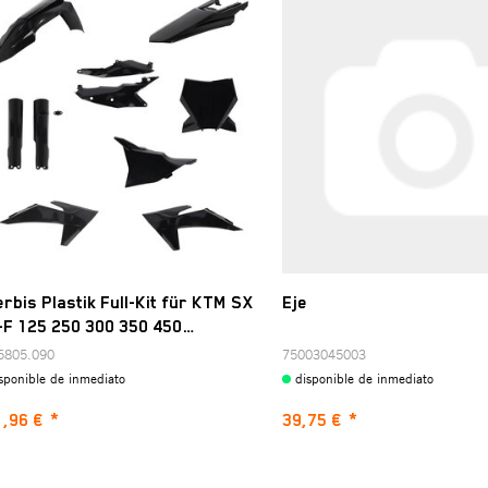
rbis Plastik Full-Kit für KTM SX
Eje
F 125 250 300 350 450
hwarz
6805.090
75003045003
sponible de inmediato
disponible de inmediato
1,96 €
*
39,75 €
*