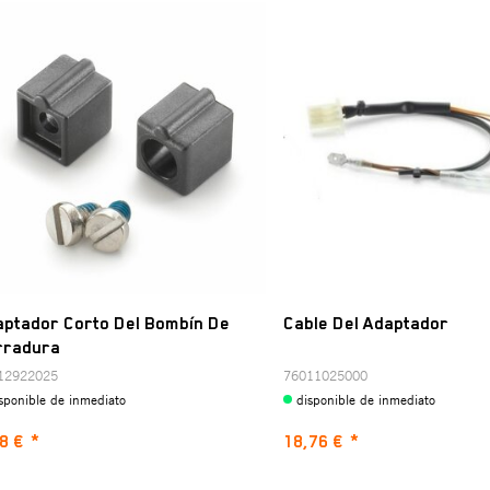
aptador Corto Del Bombín De
Cable Del Adaptador
rradura
12922025
76011025000
sponible de inmediato
disponible de inmediato
8 €
*
18,76 €
*