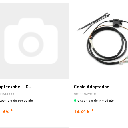
apterkabel HCU
Cable Adaptador
11986000
90111942010
sponible de inmediato
disponible de inmediato
19 €
*
19,24 €
*