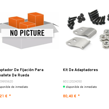
ptador De Fijación Para
Kit De Adaptadores
allete De Rueda
29955620
60112024050
sponible de inmediato
disponible de inmediato
21 €
*
80,40 €
*