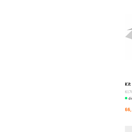
Llave para tuercas estriadas
Otras herramientas
Paneles y accesorios
Pliers
Soportes del motor
XC_2
Kit
617
di
66,