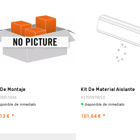
 De Montaje
Kit De Material Aislante
05915044
61705979010
sponible de inmediato
disponible de inmediato
13 €
*
101,64 €
*