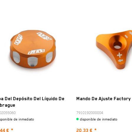
a Del Depósito Del Líquido De
Mando De Ajuste Factory
brague
02055060
7910192000004
sponible de inmediato
disponible de inmediato
44 €
*
20,33 €
*