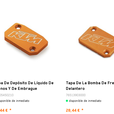
a De Depósito De Líquido De
Tapa De La Bomba De Fr
enos Y De Embrague
Delantero
05450210
76513903000
sponible de inmediato
disponible de inmediato
44 €
*
28,44 €
*