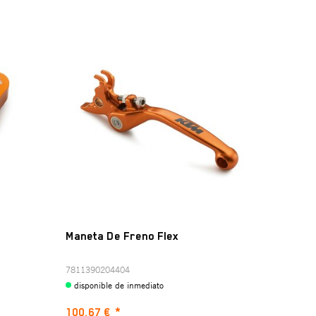
Maneta De Freno Flex
7811390204404
disponible de inmediato
100,67 €
*