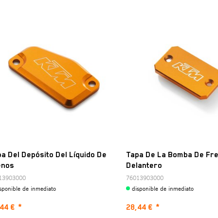
a Del Depósito Del Líquido De
Tapa De La Bomba De Fr
enos
Delantero
13903000
76013903000
sponible de inmediato
disponible de inmediato
44 €
*
28,44 €
*