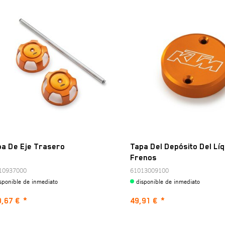
pa De Eje Trasero
Tapa Del Depósito Del Lí
Frenos
10937000
61013009100
sponible de inmediato
disponible de inmediato
0,67 €
*
49,91 €
*