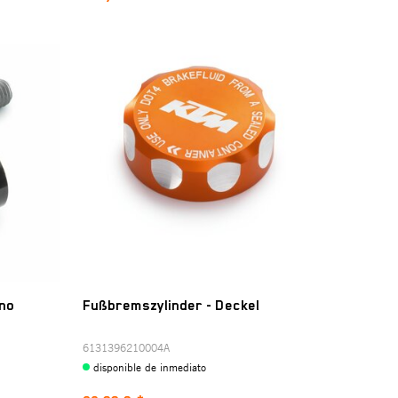
no
Fußbremszylinder - Deckel
6131396210004A
disponible de inmediato