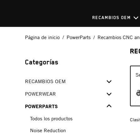
RECAMBIOS OEM
Página de inicio
PowerParts
Recambios CNC an
RE
Categorías
S
RECAMBIOS OEM
SPARE PARTS FINDER
POWERWEAR
OEM SPARE PARTS KITS
POWERPARTS
Todos los productos
Powersale
Todos los productos
Todos los productos
Clasi
Kupplungs- - Bremshebel
Ropa funcional
Noise Reduction