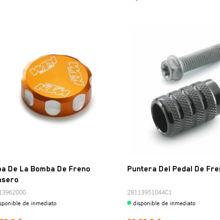
pa De La Bomba De Freno
Puntera Del Pedal De Fre
asero
13962000
28113951044C1
sponible de inmediato
disponible de inmediato