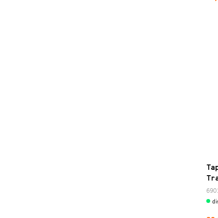
Herramientas HV
Llave de bujías
Llave para tuercas estriadas
Otras herramientas
Paneles y accesorios
Pliers
Soportes del motor
XC_2
Ta
Tr
690
di