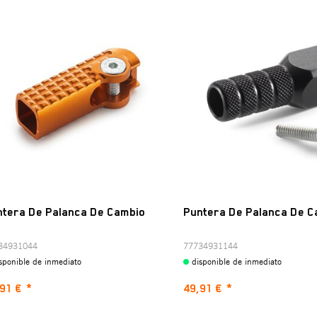
ntera De Palanca De Cambio
Puntera De Palanca De C
34931044
77734931144
sponible de inmediato
disponible de inmediato
91 €
*
49,91 €
*