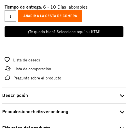
Tiempo de entrega
6 - 10 Días laborables
:
AÑADIR A LA CESTA DE COMPRA
¿Te queda bien? Seleccione aquí su KTM!
Lista de deseos
Lista de comparación
Pregunta sobre el producto
Descripción
Nombre de la pieza de recambio: Tornillo de cabeza cilíndrica ISO
Produktsicherheitsverordnung
14580 M6x16 (Cap head bolt ISO 14580 M6x16 )
Pierer Industrie AG
Fabricante: KTM
Edisonstraße 1