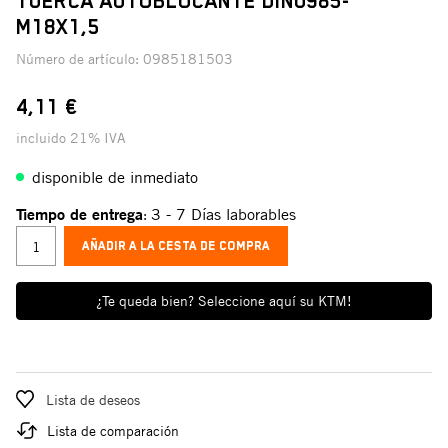
TUERCA AUTOBLOCANTE DIN0985-
M18X1,5
Número de artículo:
0985181503
4,11 €
incluido 21% IVA
disponible de inmediato
Tiempo de entrega
3 - 7 Días laborables
:
AÑADIR A LA CESTA DE COMPRA
¿Te queda bien? Seleccione aquí su KTM!
Lista de deseos
Lista de comparación