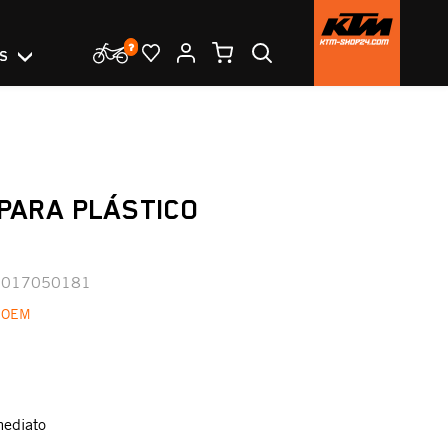
OS
 PARA PLÁSTICO
0017050181
 OEM
mediato