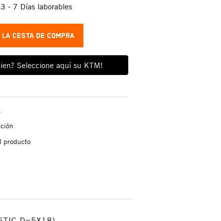
:
3 - 7 Días laborables
A LA CESTA DE COMPRA
ien? Seleccione aquí su KTM!
s
ación
l producto
STIC D=5X18)