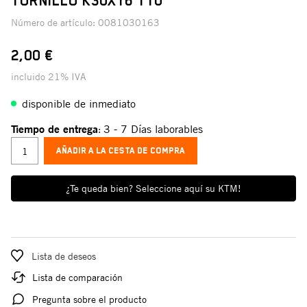
TORNILLO K30X16 T10
Número de artículo:
0081030163
2,00 €
incluido 21% IVA
disponible de inmediato
Tiempo de entrega
3 - 7 Días laborables
:
AÑADIR A LA CESTA DE COMPRA
¿Te queda bien? Seleccione aquí su KTM!
Lista de deseos
Lista de comparación
Pregunta sobre el producto