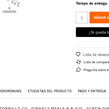
Tiempo de entrega
AÑADIR 
¿Te queda b
Lista de deseo
Lista de compar
Pregunta sobre e
SVERORDNUNG
ETIQUETAS DEL PRODUCTO
PAGO Y ENTREGA
o: TORNILLO CIL. DIN6912 M5X16 8.8 (CYL. SCREW D