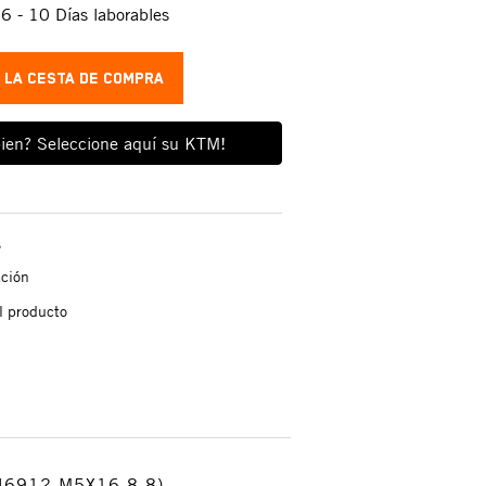
:
6 - 10 Días laborables
A LA CESTA DE COMPRA
ien? Seleccione aquí su KTM!
s
ación
l producto
IN6912 M5X16 8.8)