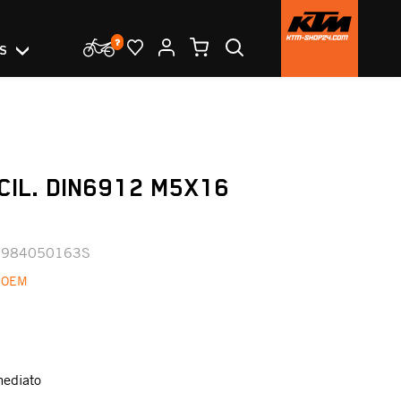
OS
CIL. DIN6912 M5X16
0984050163S
 OEM
mediato