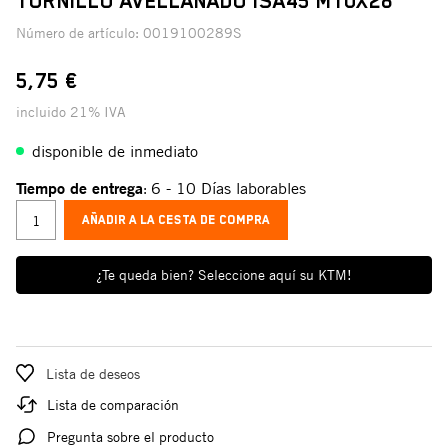
TORNILLO AVELLANADO ISA45 M10X28
Número de artículo:
0019100289S
5,75 €
incluido 21% IVA
disponible de inmediato
Tiempo de entrega
6 - 10 Días laborables
:
AÑADIR A LA CESTA DE COMPRA
¿Te queda bien? Seleccione aquí su KTM!
Lista de deseos
Lista de comparación
Pregunta sobre el producto