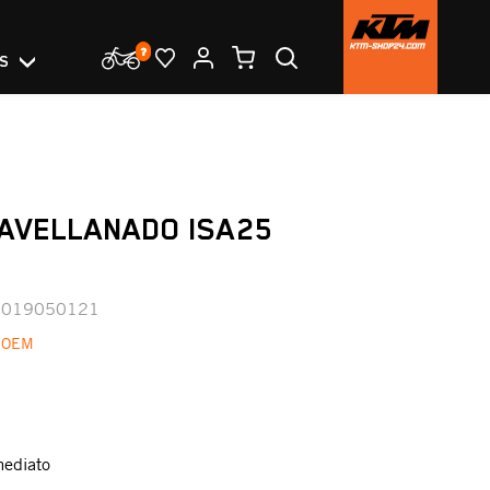
OS
 AVELLANADO ISA25
0019050121
 OEM
mediato