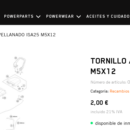
POWERPARTS
POWERWEAR
ACEITES Y CUIDAD
VELLANADO ISA25 M5X12
TORNILLO
M5X12
Número de artículo:
Categoría:
Recambios
2,00 €
incluido 21% IVA
disponible de in