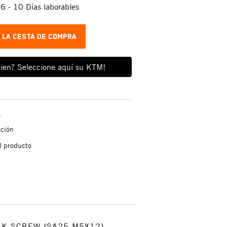
:
6 - 10 Días laborables
A LA CESTA DE COMPRA
ien? Seleccione aquí su KTM!
s
ación
l producto
UNK SCREW ISA25 M5X12)