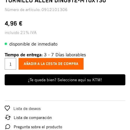
TORNILLO ALLEN DIN0912-M10X130
Número de artículo:
0912101306
4,96 €
incluido 21% IVA
disponible de inmediato
Tiempo de entrega
3 - 7 Días laborables
:
AÑADIR A LA CESTA DE COMPRA
¿Te queda bien? Seleccione aquí su KTM!
Lista de deseos
Lista de comparación
Pregunta sobre el producto