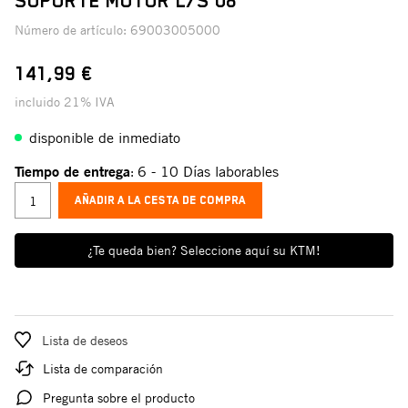
SOPORTE MOTOR L/S 08
Número de artículo:
69003005000
141,99 €
incluido 21% IVA
disponible de inmediato
Tiempo de entrega
6 - 10 Días laborables
:
AÑADIR A LA CESTA DE COMPRA
¿Te queda bien? Seleccione aquí su KTM!
Lista de deseos
Lista de comparación
Pregunta sobre el producto