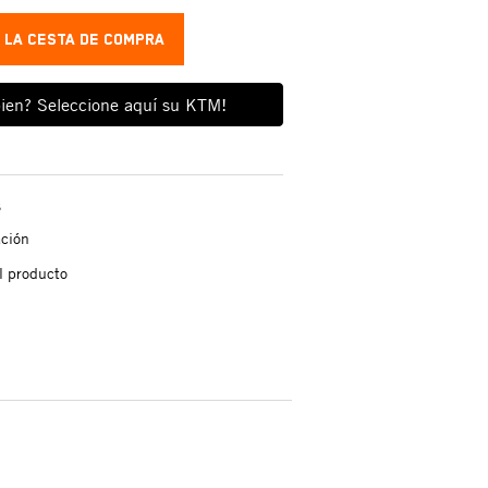
A LA CESTA DE COMPRA
ien? Seleccione aquí su KTM!
s
ación
l producto