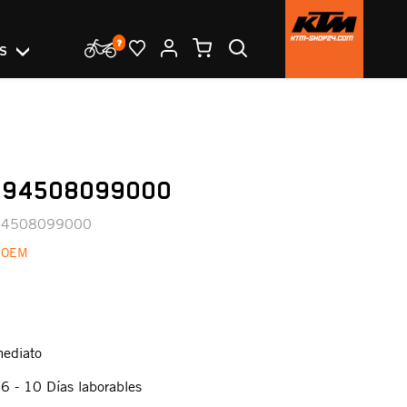
OS
 94508099000
94508099000
 OEM
mediato
:
6 - 10 Días laborables