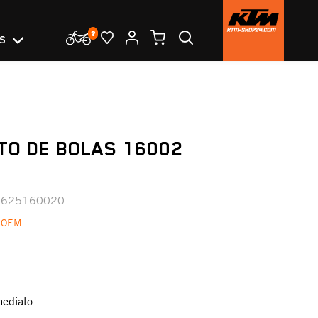
OS
TO DE BOLAS 16002
0625160020
 OEM
mediato