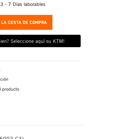
:
3 - 7 Días laborables
A LA CESTA DE COMPRA
ien? Seleccione aquí su KTM!
s
ación
l producto
16002 C3)