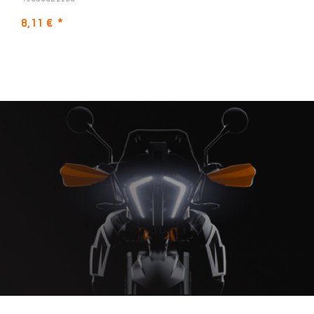
8,11 €
*