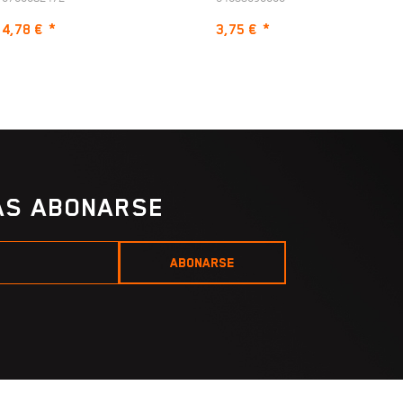
4,78 €
*
3,75 €
*
IAS ABONARSE
ABONARSE