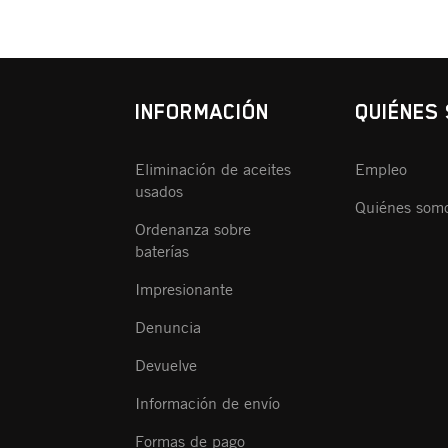
INFORMACIÓN
QUIÉNES
Eliminación de aceites
Empleo
usados
Quiénes som
Ordenanza sobre
baterías
Impresionante
Denuncia
Devuelve
Información de envío
Formas de pago