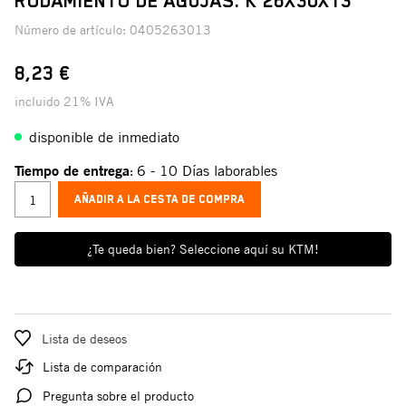
RODAMIENTO DE AGUJAS. K 26X30X13
Número de artículo:
0405263013
8,23 €
incluido 21% IVA
disponible de inmediato
Tiempo de entrega
6 - 10 Días laborables
:
AÑADIR A LA CESTA DE COMPRA
¿Te queda bien? Seleccione aquí su KTM!
Lista de deseos
Lista de comparación
Pregunta sobre el producto