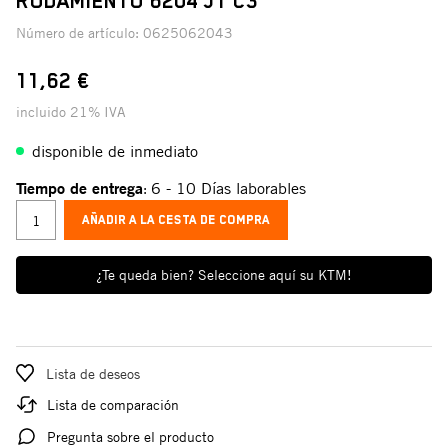
RODAMIENTO 6204 J1 C3
Número de artículo:
0625062043
11,62 €
incluido 21% IVA
disponible de inmediato
Tiempo de entrega
6 - 10 Días laborables
:
AÑADIR A LA CESTA DE COMPRA
¿Te queda bien? Seleccione aquí su KTM!
Lista de deseos
Lista de comparación
Pregunta sobre el producto