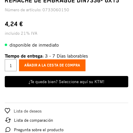
REMACHE DE EMBRAGUE DIN7338- 6X15
Número de artículo:
0733060150
4,24 €
incluido 21% IVA
disponible de inmediato
Tiempo de entrega
3 - 7 Días laborables
:
AÑADIR A LA CESTA DE COMPRA
¿Te queda bien? Seleccione aquí su KTM!
Lista de deseos
Lista de comparación
Pregunta sobre el producto