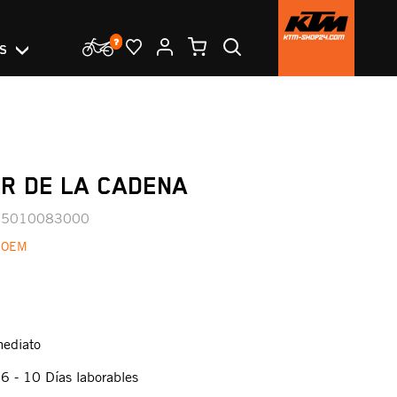
OS
R DE LA CADENA
45010083000
 OEM
mediato
:
6 - 10 Días laborables