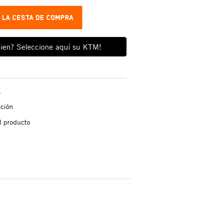
A LA CESTA DE COMPRA
ien? Seleccione aquí su KTM!
s
ación
l producto