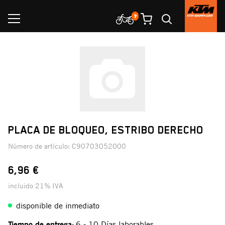
PLACA DE BLOQUEO, ESTRIBO DERECHO
Número de artículo:
C90703052000
6,96 €
incluido 21% IVA
disponible de inmediato
Tiempo de entrega
6 - 10 Días laborables
: