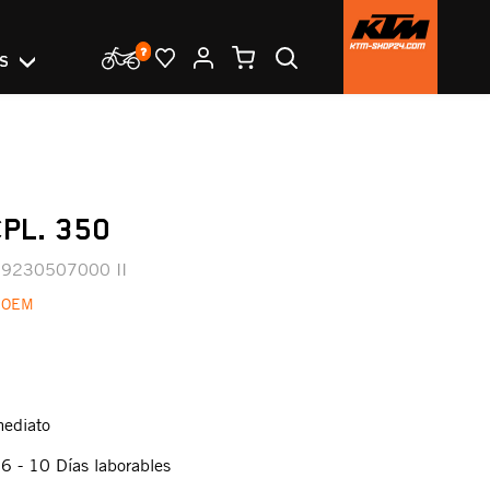
OS
CPL. 350
9230507000 II
 OEM
mediato
:
6 - 10 Días laborables