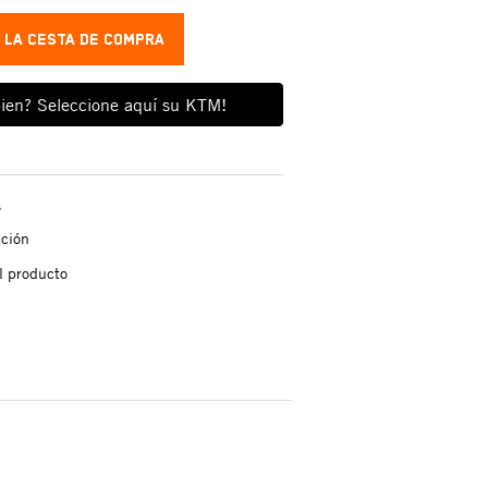
A LA CESTA DE COMPRA
ien? Seleccione aquí su KTM!
s
ación
l producto