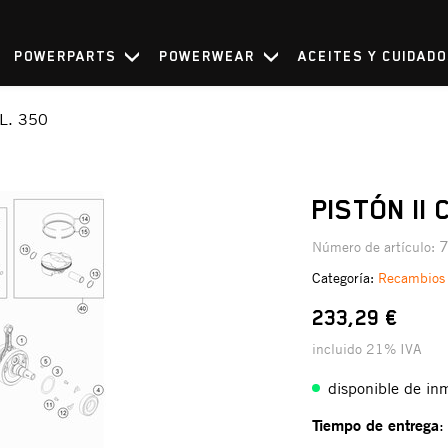
POWERPARTS
POWERWEAR
ACEITES Y CUIDAD
L. 350
PISTÓN II 
7
Número de artículo:
Categoría:
Recambios
233,29 €
incluido 21% IVA
disponible de in
Tiempo de entrega