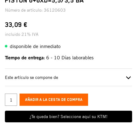
PISTÓN 6+6XD=5,5/3,5 BA
Número de artículo:
36120603
33,09 €
incluido 21% IVA
disponible de inmediato
Tiempo de entrega
6 - 10 Días laborables
:
Este artículo se compone de
AÑADIR A LA CESTA DE COMPRA
¿Te queda bien? Seleccione aquí su KTM!