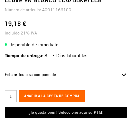
LLAVE EN BLANCO LC4/DUKE/LC8
Número de artículo:
40011166100
19,18 €
incluido 21% IVA
disponible de inmediato
Tiempo de entrega
3 - 7 Días laborables
:
Este artículo se compone de
AÑADIR A LA CESTA DE COMPRA
¿Te queda bien? Seleccione aquí su KTM!