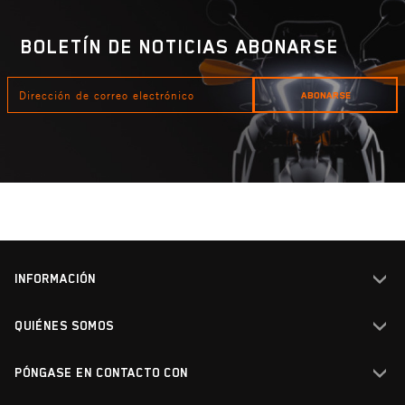
BOLETÍN DE NOTICIAS ABONARSE
DIRECCIÓN
ABONARSE
DE
CORREO
ELECTRÓNICO
INFORMACIÓN
QUIÉNES SOMOS
Eliminación de aceites
usados
PÓNGASE EN CONTACTO CON
Empleo
Ordenanza sobre baterías