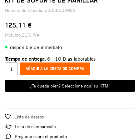
KIT DE SOPORTE DE MANILLAR
Número de artículo:
00050000922
125,11 €
incluido 21% IVA
disponible de inmediato
Tiempo de entrega
6 - 10 Días laborables
:
AÑADIR A LA CESTA DE COMPRA
¿Te queda bien? Seleccione aquí su KTM!
Lista de deseos
Lista de comparación
Pregunta sobre el producto