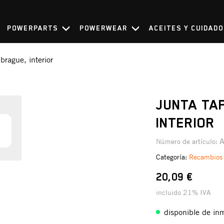
POWERPARTS
POWERWEAR
ACEITES Y CUIDAD
brague, interior
JUNTA TA
INTERIOR
Número de artículo:
Categoría:
Recambios
20,09 €
incluido 21% IVA
disponible de in