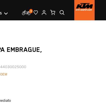
OS
PA EMBRAGUE,
A44030025000
 OEM
mediato