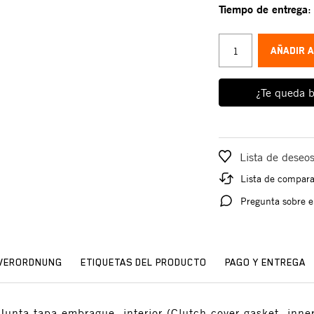
Tiempo de entrega
AÑADIR 
¿Te queda b
Lista de deseo
Lista de compar
Pregunta sobre e
SVERORDNUNG
ETIQUETAS DEL PRODUCTO
PAGO Y ENTREGA
unta tapa embrague, interior (Clutch cover gasket, inner