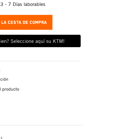
:
3 - 7 Días laborables
A LA CESTA DE COMPRA
ien? Seleccione aquí su KTM!
s
ación
l producto
)