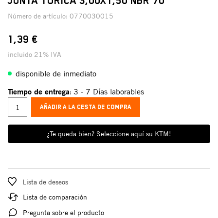
JUNTA TÓRICA 3,00X1,50 NBR 70
Número de artículo:
0770030015
1,39 €
incluido 21% IVA
disponible de inmediato
Tiempo de entrega
3 - 7 Días laborables
:
AÑADIR A LA CESTA DE COMPRA
¿Te queda bien? Seleccione aquí su KTM!
Lista de deseos
Lista de comparación
Pregunta sobre el producto