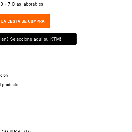
:
3 - 7 Días laborables
A LA CESTA DE COMPRA
ien? Seleccione aquí su KTM!
s
ación
l producto
1,00 NBR 70)