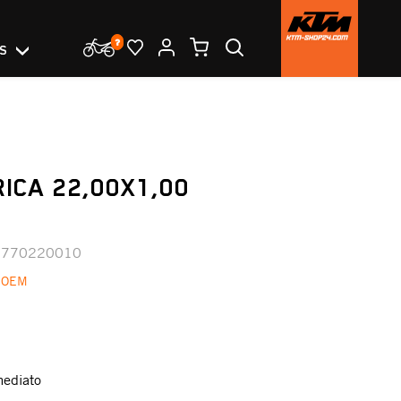
OS
RICA 22,00X1,00
0770220010
 OEM
mediato