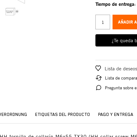
Tiempo de entrega
AÑADIR 
¿Te queda b
Lista de deseo
Lista de compar
Pregunta sobre e
SVERORDNUNG
ETIQUETAS DEL PRODUCTO
PAGO Y ENTREGA
 HH tornillo de collarín M6x55 TX30 (HH collar screw 