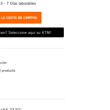
:
3 - 7 Días laborables
A LA CESTA DE COMPRA
ien? Seleccione aquí su KTM!
s
ación
l producto
M6x55 TX30)