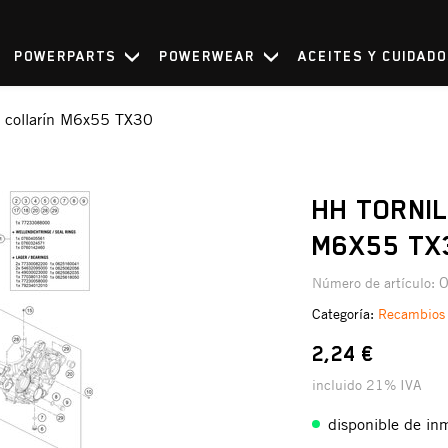
POWERPARTS
POWERWEAR
ACEITES Y CUIDAD
e collarín M6x55 TX30
HH TORNIL
M6X55 TX
Número de artículo:
Categoría:
Recambios
2,24 €
incluido 21% IVA
disponible de in