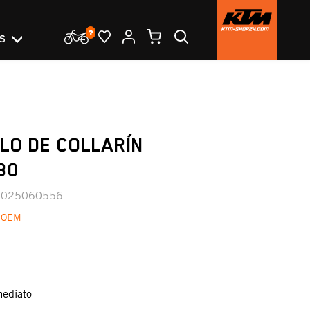
OS
LO DE COLLARÍN
30
0025060556
 OEM
mediato