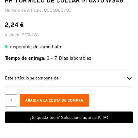
HH TORNILLO DE COLLAR M 6X70 WS=8
Número de artículo:
0015060703
2,24 €
incluido 21% IVA
disponible de inmediato
Tiempo de entrega
3 - 7 Días laborables
:
Este artículo se compone de
AÑADIR A LA CESTA DE COMPRA
¿Te queda bien? Seleccione aquí su KTM!