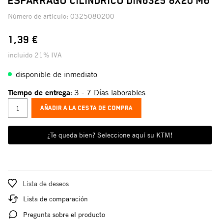
ESPÁRRAGO CILÍNDRICO DIN6325 8X20 M6
Número de artículo:
0325080200
1,39 €
incluido 21% IVA
disponible de inmediato
Tiempo de entrega
3 - 7 Días laborables
:
AÑADIR A LA CESTA DE COMPRA
¿Te queda bien? Seleccione aquí su KTM!
Lista de deseos
Lista de comparación
Pregunta sobre el producto