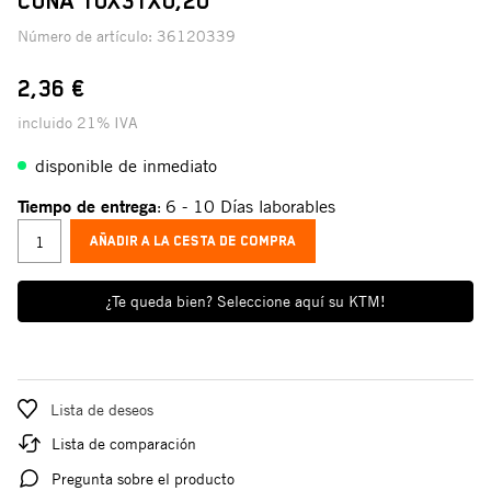
CUÑA 10X31X0,20
Número de artículo:
36120339
2,36 €
incluido 21% IVA
disponible de inmediato
Tiempo de entrega
6 - 10 Días laborables
:
AÑADIR A LA CESTA DE COMPRA
¿Te queda bien? Seleccione aquí su KTM!
Lista de deseos
Lista de comparación
Pregunta sobre el producto