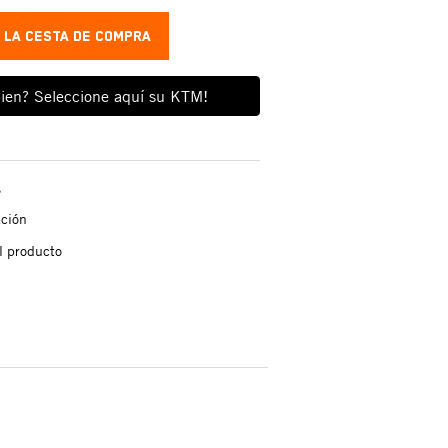
A LA CESTA DE COMPRA
ien? Seleccione aquí su KTM!
s
ación
l producto