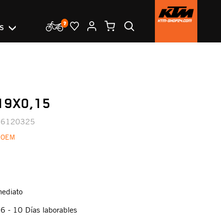
OS
19X0,15
36120325
 OEM
mediato
:
6 - 10 Días laborables