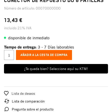
CONECTOR DE REPUESTO DO 8 PATILLAS
Número de artículo:
000700000DO
13,43 €
incluido 21% IVA
disponible de inmediato
Tiempo de entrega
3 - 7 Días laborables
:
AÑADIR A LA CESTA DE COMPRA
¿Te queda bien? Seleccione aquí su KTM!
Lista de deseos
Lista de comparación
Pregunta sobre el producto