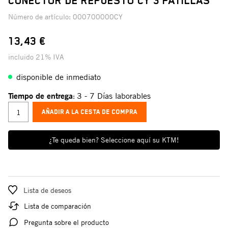
CONECTOR DE REPUESTO CY 3 PATILLAS
Número de artículo:
000700000CY
13,43 €
incluido 21% IVA
disponible de inmediato
Tiempo de entrega
3 - 7 Días laborables
:
AÑADIR A LA CESTA DE COMPRA
¿Te queda bien? Seleccione aquí su KTM!
Lista de deseos
Lista de comparación
Pregunta sobre el producto