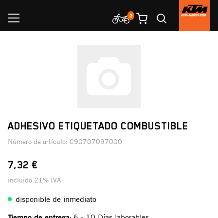
ADHESIVO ETIQUETADO COMBUSTIBLE
Número de artículo:
C90707097000
7,32 €
incluido 21% IVA
disponible de inmediato
Tiempo de entrega
6 - 10 Días laborables
: