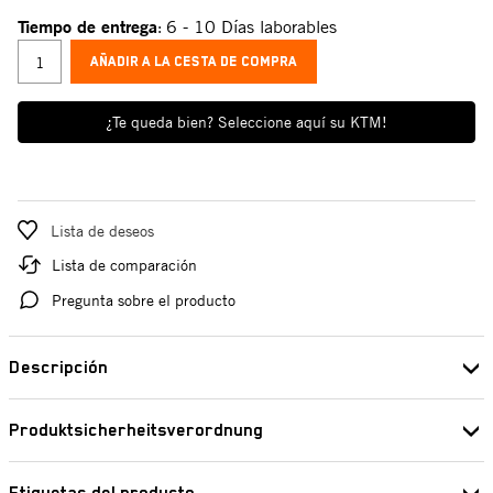
Tiempo de entrega
6 - 10 Días laborables
:
AÑADIR A LA CESTA DE COMPRA
¿Te queda bien? Seleccione aquí su KTM!
Lista de deseos
Lista de comparación
Pregunta sobre el producto
Descripción
Nombre de la pieza de recambio: Abrazadera de banda elástica STD
Produktsicherheitsverordnung
DN38 (Spring band clamp STD DN38)
Pierer Industrie AG
Fabricante: KTM
Edisonstraße 1