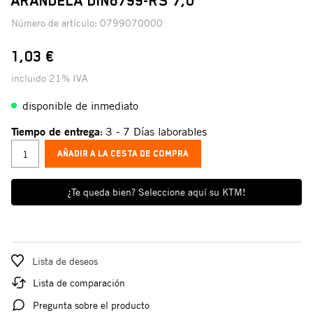
ARANDELA DIN6799-RS 7,0
Número de artículo:
0799070000
1,03 €
incluido 21% IVA
disponible de inmediato
Tiempo de entrega
3 - 7 Días laborables
:
AÑADIR A LA CESTA DE COMPRA
¿Te queda bien? Seleccione aquí su KTM!
Lista de deseos
Lista de comparación
Pregunta sobre el producto