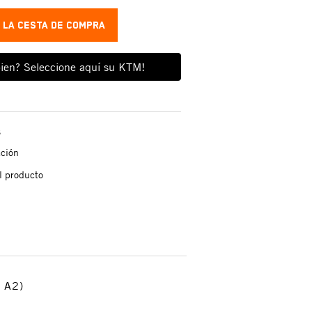
A LA CESTA DE COMPRA
ien? Seleccione aquí su KTM!
s
ación
l producto
 A2)