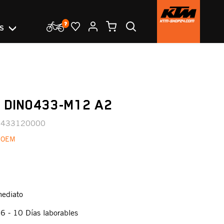
OS
 DIN0433-M12 A2
0433120000
 OEM
mediato
:
6 - 10 Días laborables