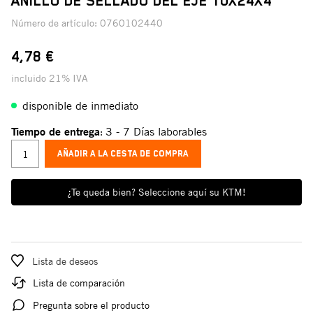
ANILLO DE SELLADO DEL EJE 10X24X4
Número de artículo:
0760102440
4,78 €
incluido 21% IVA
disponible de inmediato
Tiempo de entrega
3 - 7 Días laborables
:
AÑADIR A LA CESTA DE COMPRA
¿Te queda bien? Seleccione aquí su KTM!
Lista de deseos
Lista de comparación
Pregunta sobre el producto