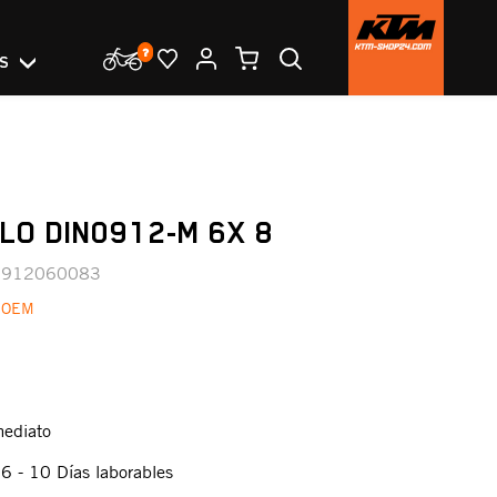
OS
LO DIN0912-M 6X 8
0912060083
 OEM
mediato
:
6 - 10 Días laborables