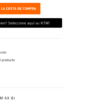
A LA CESTA DE COMPRA
ien? Seleccione aquí su KTM!
s
ación
l producto
M 6X 8)