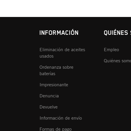
INFORMACIÓN
QUIÉNES
Eliminación de aceites
Empleo
usados
Quiénes som
Ordenanza sobre
baterías
Impresionante
Denuncia
Devuelve
Información de envío
Formas de pago