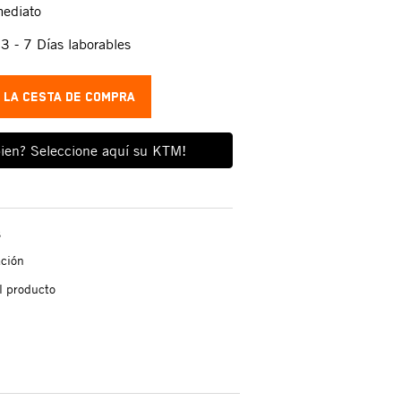
mediato
:
3 - 7 Días laborables
A LA CESTA DE COMPRA
ien? Seleccione aquí su KTM!
s
ación
l producto