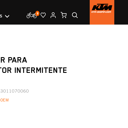
OS
R PARA
TOR INTERMITENTE
13011070060
 OEM