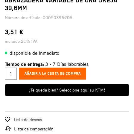
ABRAZADERA VARIABLE DE UNA OREJA
39,6MM
Número de artículo:
00050396706
3,51 €
incluido 21% IVA
disponible de inmediato
Tiempo de entrega
3 - 7 Días laborables
:
AÑADIR A LA CESTA DE COMPRA
¿Te queda bien? Seleccione aquí su KTM!
Lista de deseos
Lista de comparación