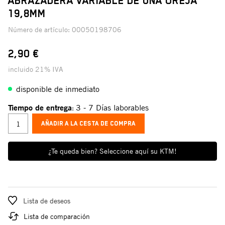
ABRAZADERA VARIABLE DE UNA OREJA
19,8MM
Número de artículo:
00050198706
2,90 €
incluido 21% IVA
disponible de inmediato
Tiempo de entrega
3 - 7 Días laborables
:
AÑADIR A LA CESTA DE COMPRA
¿Te queda bien? Seleccione aquí su KTM!
Lista de deseos
Lista de comparación