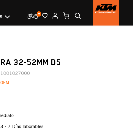
OS
RA 32-52MM D5
31001027000
 OEM
mediato
:
3 - 7 Días laborables