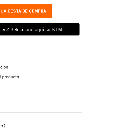
A LA CESTA DE COMPRA
ien? Seleccione aquí su KTM!
s
ación
l producto
5)