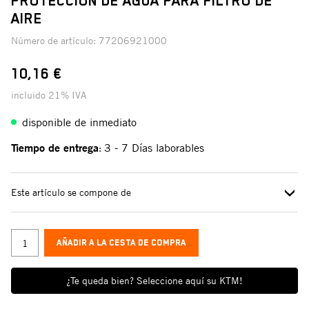
PROTECCIÓN DE AGUA PARA FILTRO DE
AIRE
Número de artículo:
77206921000
10,16 €
incluido 21% IVA
disponible de inmediato
Tiempo de entrega
3 - 7 Días laborables
:
Este artículo se compone de
AÑADIR A LA CESTA DE COMPRA
¿Te queda bien? Seleccione aquí su KTM!