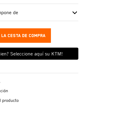
ompone de
A LA CESTA DE COMPRA
ien? Seleccione aquí su KTM!
s
ación
l producto