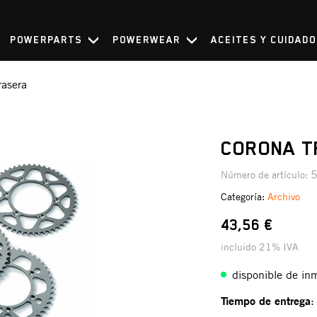
POWERPARTS
POWERWEAR
ACEITES Y CUIDAD
rasera
CORONA T
Número de artículo:
Categoría:
Archivo
43,56 €
incluido 21% IVA
disponible de in
Tiempo de entrega