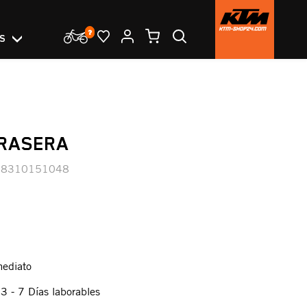
OS
RASERA
58310151048
mediato
:
3 - 7 Días laborables