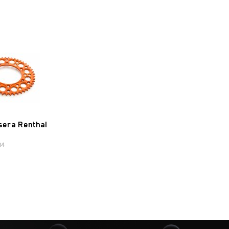
sera Renthal
04