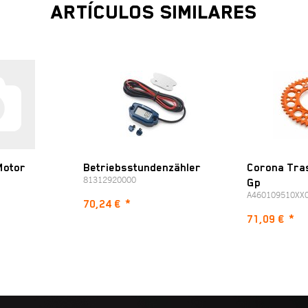
ARTÍCULOS SIMILARES
Motor
Betriebsstundenzähler
Corona Tra
81312920000
Gp
A460109510XX
70,24 €
*
71,09 €
*