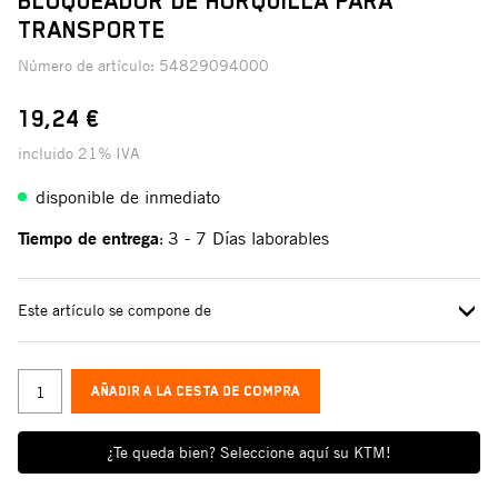
BLOQUEADOR DE HORQUILLA PARA
TRANSPORTE
Número de artículo:
54829094000
19,24 €
incluido 21% IVA
disponible de inmediato
Tiempo de entrega
3 - 7 Días laborables
:
Este artículo se compone de
AÑADIR A LA CESTA DE COMPRA
¿Te queda bien? Seleccione aquí su KTM!