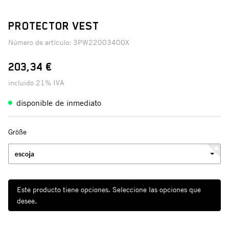
PROTECTOR VEST
Número de artículo:
3PW22003400X
203,34 €
incluido 21% IVA
disponible de inmediato
Größe
escoja
Este producto tiene opciones. Seleccione las opciones que
desee.